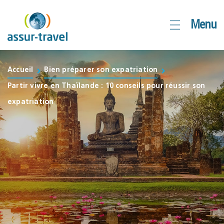
Aller
Menu
au
contenu
Accueil
Bien préparer son expatriation
Partir vivre en Thaïlande : 10 conseils pour réussir son
expatriation