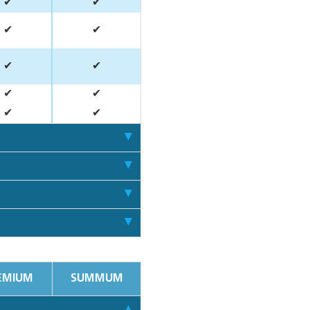
✔
✔
✔
✔
✔
✔
✔
✔
✔
✔
EMIUM
SUMMUM