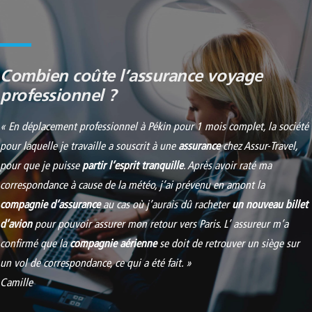
Combien coûte l’assurance voyage
professionnel ?
« En déplacement professionnel à Pékin pour 1 mois complet, la société
pour laquelle je travaille a souscrit à une
assurance
chez Assur-Travel,
pour que je puisse
partir l’esprit tranquille
. Après avoir raté ma
correspondance à cause de la météo, j’ai prévenu en amont la
compagnie d’assurance
au cas où j’aurais dû racheter
un nouveau billet
d’avion
pour pouvoir assurer mon retour vers Paris. L’ assureur m’a
confirmé que la
compagnie aérienne
se doit de retrouver un siège sur
un vol de correspondance, ce qui a été fait. »
Camille