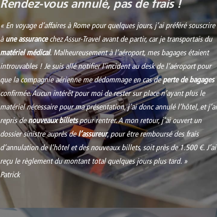
Rendez-vous annulé, pas de frais !
« En voyage d’affaires à Rome pour quelques jours, j’ai préféré souscrire
à
une assurance
chez Assur-Travel avant de partir, car je transportais du
matériel médical
. Malheureusement à l’aéroport, mes bagages étaient
introuvables ! Je suis allé notifier l’incident au desk de l’aéroport pour
que la compagnie aérienne me dédommage en cas de
perte de bagages
confirmée. Aucun intérêt pour moi de rester sur place n’ayant plus le
matériel nécessaire pour ma présentation, j’ai donc annulé l’hôtel, et j’ai
repris de
nouveaux billets
pour rentrer. A mon retour, j’ai ouvert un
dossier sinistre auprès de
l’assureur
, pour être remboursé des frais
d’annulation de l’hôtel et des nouveaux billets, soit près de 1.500 €. J’ai
reçu le règlement du montant total quelques jours plus tard. »
Patrick