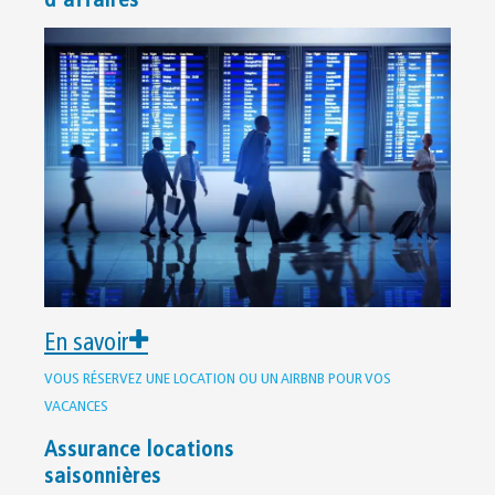
d’affaires
En savoir
VOUS RÉSERVEZ UNE LOCATION OU UN AIRBNB POUR VOS
VACANCES
Assurance locations
saisonnières