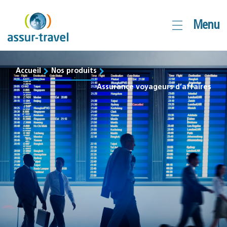
Aller
Menu
au
contenu
Accueil
Nos produits
Assurance voyageurs d’affaires