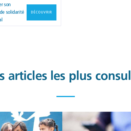
er son
de solidarité
DÉCOUVRIR
al
 articles les plus consu