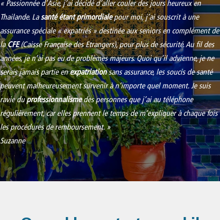
« Passionnée d’Asie, j’ai décidé d’aller couler des jours heureux en
Thailande. La
santé étant primordiale
pour moi, j’ai souscrit à une
assurance spéciale « expatriés » destinée aux seniors en complément de
la
CFE
(Caisse Française des Etrangers), pour plus de sécurité. Au fil des
années, je n’ai pas eu de problèmes majeurs. Quoi qu’il advienne, je ne
serais jamais partie en
expatriation
sans assurance, les soucis de santé
peuvent malheureusement survenir à n’importe quel moment. Je suis
ravie du
professionnalisme
des personnes que j’ai au téléphone
régulièrement, car elles prennent le temps de m’expliquer à chaque fois
les procédures de remboursement. »
Suzanne