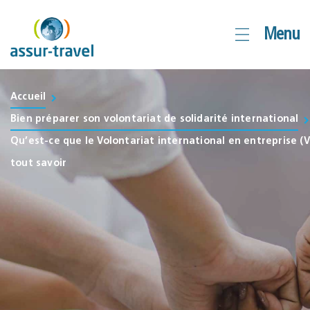
Aller
Menu
au
contenu
Accueil
Bien préparer son volontariat de solidarité international
Qu’est-ce que le Volontariat international en entreprise (VI
tout savoir