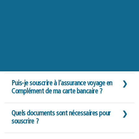
Puis-je souscrire à l’assurance voyage en
Complément de ma carte bancaire ?
Si vous trouvez que les plafonds de votre
Quels documents sont nécessaires pour
assurance carte bancaire ne sont pas élevés
souscrire ?
ou qu’elle n’inclut pas assez de garanties,
Assur Travel ne demande aucun document