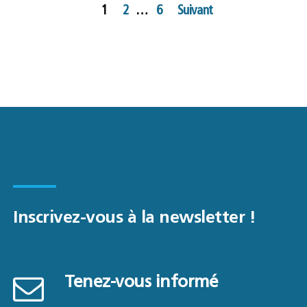
Pagination
1
2
…
6
Suivant
des
publications
Inscrivez-vous à la newsletter !
Tenez-vous informé