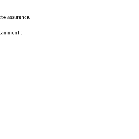
tte assurance.
otamment :