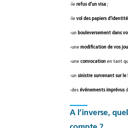
-le
refus d’un visa
;
-le
vol des papiers d’identité
-un
bouleversement dans vot
-une
modification de vos jo
-une
convocation
en tant que
-un
sinistre survenant sur le
-des
événements imprévus
d
A l’inverse, que
compte ?