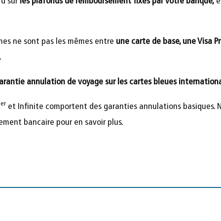
rd sur
les plafonds de remboursement fixés par votre banque,
e
mmes ne sont pas les mêmes entre
une carte de base, une Visa Pr
.
arantie annulation de voyage sur les cartes bleues internationa
er
1
et Infinite comportent des garanties annulations basiques. N
ement bancaire pour en savoir plus.