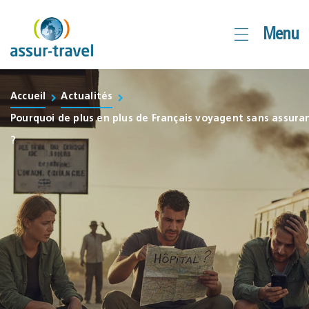
Aller
Menu
au
contenu
Accueil
Actualités
Pourquoi de plus en plus de Français voyagent sans assura
?