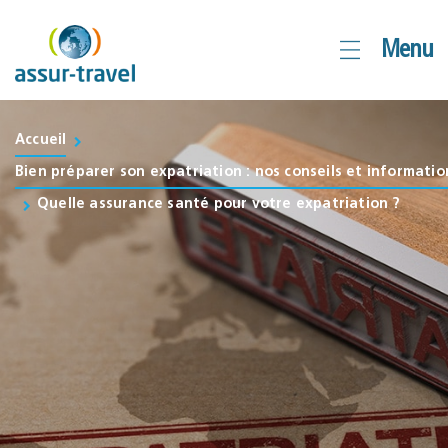
Aller
Menu
au
contenu
Accueil
Bien préparer son expatriation : nos conseils et informatio
Quelle assurance santé pour votre expatriation ?