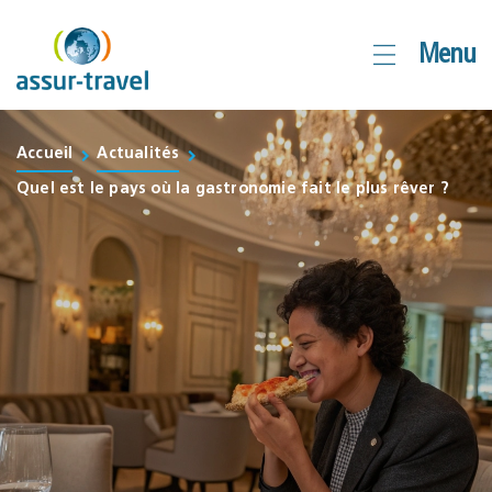
Aller
Menu
au
contenu
Accueil
Actualités
Quel est le pays où la gastronomie fait le plus rêver ?