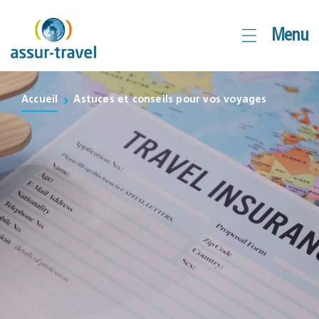
Aller
Menu
au
contenu
Accueil
Astuces et conseils pour vos voyages