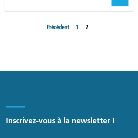
Pagination
Précédent
1
2
des
publications
Inscrivez-vous à la newsletter !